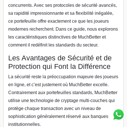
concurrents. Avec ses protocoles de sécurité avancés,
sa rapidité impressionnante et sa flexibilité inégalée,
ce portefeuille offre exactement ce que les joueurs
modernes recherchent. Dans ce guide, nous explorons
les caractéristiques distinctives de MuchBetter et
comment il redéfinit les standards du secteur.
Les Avantages de Sécurité et de
Protection qui Font la Différence
La sécurité reste la préoccupation majeure des joueurs
en ligne, et c’est justement où MuchBetter excelle.
Contrairement aux portefeuilles standards, MuchBetter
utilise une technologie de cryptage multi-couches qui
protège chaque transaction avec un niveau de
sophistication généralement réservé aux banques
institutionnelles.