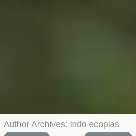
Author Archives: indo ecoplas