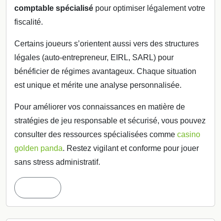
comptable spécialisé
pour optimiser légalement votre
fiscalité.
Certains joueurs s’orientent aussi vers des structures
légales (auto-entrepreneur, EIRL, SARL) pour
bénéficier de régimes avantageux. Chaque situation
est unique et mérite une analyse personnalisée.
Pour améliorer vos connaissances en matière de
stratégies de jeu responsable et sécurisé, vous pouvez
consulter des ressources spécialisées comme
casino
golden panda
. Restez vigilant et conforme pour jouer
sans stress administratif.
more