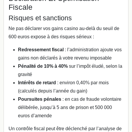
Fiscale
Risques et sanctions
Ne pas déclarer vos gains casino au-delà du seuil de
600 euros expose à des risques sérieux :
Redressement fiscal
: l’administration ajoute vos
gains non déclarés à votre revenu imposable
Pénalité de 10% à 40%
sur l’impôt éludé, selon la
gravité
Intérêts de retard
: environ 0,40% par mois
(calculés depuis l’année du gain)
Poursuites pénales
: en cas de fraude volontaire
délibérée, jusqu’à 5 ans de prison et 500 000
euros d’amende
Un contrôle fiscal peut être déclenché par l’analyse de