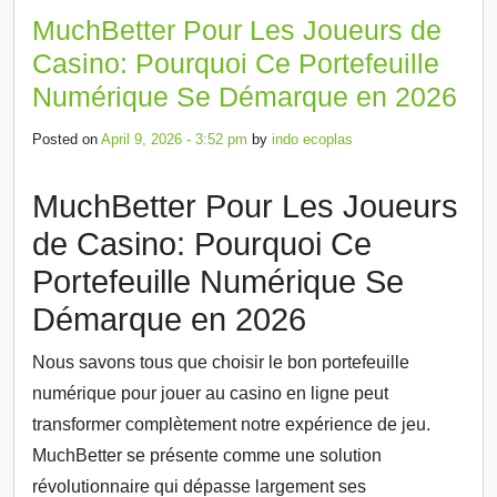
MuchBetter Pour Les Joueurs de
Casino: Pourquoi Ce Portefeuille
Numérique Se Démarque en 2026
Posted on
April 9, 2026 - 3:52 pm
by
indo ecoplas
MuchBetter Pour Les Joueurs
de Casino: Pourquoi Ce
Portefeuille Numérique Se
Démarque en 2026
Nous savons tous que choisir le bon portefeuille
numérique pour jouer au casino en ligne peut
transformer complètement notre expérience de jeu.
MuchBetter se présente comme une solution
révolutionnaire qui dépasse largement ses