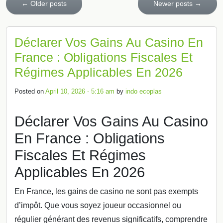
←
Older posts
Newer posts
→
Déclarer Vos Gains Au Casino En
France : Obligations Fiscales Et
Régimes Applicables En 2026
Posted on
April 10, 2026 - 5:16 am
by
indo ecoplas
Déclarer Vos Gains Au Casino
En France : Obligations
Fiscales Et Régimes
Applicables En 2026
En France, les gains de casino ne sont pas exempts
d’impôt. Que vous soyez joueur occasionnel ou
régulier générant des revenus significatifs, comprendre