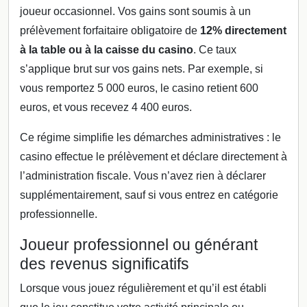
joueur occasionnel. Vos gains sont soumis à un
prélèvement forfaitaire obligatoire de
12% directement
à la table ou à la caisse du casino
. Ce taux
s’applique brut sur vos gains nets. Par exemple, si
vous remportez 5 000 euros, le casino retient 600
euros, et vous recevez 4 400 euros.
Ce régime simplifie les démarches administratives : le
casino effectue le prélèvement et déclare directement à
l’administration fiscale. Vous n’avez rien à déclarer
supplémentairement, sauf si vous entrez en catégorie
professionnelle.
Joueur professionnel ou générant
des revenus significatifs
Lorsque vous jouez régulièrement et qu’il est établi