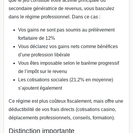
que le jeu constitue votre activité principale ou
secondaire génératrice de revenus, vous basculez
dans le régime professionnel. Dans ce cas :
Vos gains ne sont pas soumis au prélèvement
forfaitaire de 12%
Vous déclarez vos gains nets comme bénéfices
d’une profession libérale
Vous êtes imposable selon le barème progressif
de l’impôt sur le revenu
Les cotisations sociales (21,2% en moyenne)
s’ajoutent également
Ce régime est plus coûteux fiscalement, mais offre une
déductibilité de vos frais directs (cotisations casino,
déplacements professionnels, conseils, formation).
Distinction importante