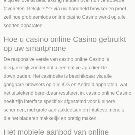
altijd en overal beschikking hebben over hun vertrouwde
favorieten. Bekijk ???? via uw handheld browser en proef
zelf hoe probleemloos online casino Casino werkt op alle
soorten apparaten.
Hoe u casino online Casino gebruikt
op uw smartphone
De responsive versie van casino online Casino is
toegankelijk zonder dat u een native app dient te
downloaden. Het casinosite is beschikbaar via alle
gangbare browsers op alle iOS en Android apparaten, wat
het uitstekend bereikbaar resulteert in. casino online Casino
heeft zijn interface specifiek afgestemd voor kleinere
schermen, met grote aanraaktoetsen en intutieve menu’s
die het bladeren makkelijk en prettig maken.
Het mobiele aanbod van online