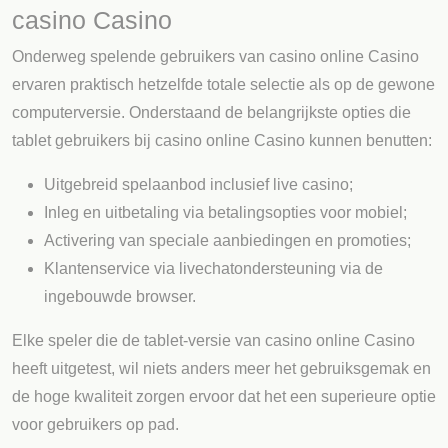
casino Casino
Onderweg spelende gebruikers van casino online Casino
ervaren praktisch hetzelfde totale selectie als op de gewone
computerversie. Onderstaand de belangrijkste opties die
tablet gebruikers bij casino online Casino kunnen benutten:
Uitgebreid spelaanbod inclusief live casino;
Inleg en uitbetaling via betalingsopties voor mobiel;
Activering van speciale aanbiedingen en promoties;
Klantenservice via livechatondersteuning via de
ingebouwde browser.
Elke speler die de tablet-versie van casino online Casino
heeft uitgetest, wil niets anders meer het gebruiksgemak en
de hoge kwaliteit zorgen ervoor dat het een superieure optie
voor gebruikers op pad.