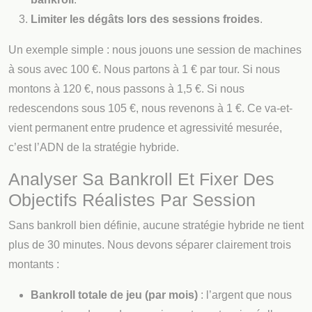
Limiter les dégâts lors des sessions froides
.
Un exemple simple : nous jouons une session de machines
à sous avec 100 €. Nous partons à 1 € par tour. Si nous
montons à 120 €, nous passons à 1,5 €. Si nous
redescendons sous 105 €, nous revenons à 1 €. Ce va-et-
vient permanent entre prudence et agressivité mesurée,
c’est l’ADN de la stratégie hybride.
Analyser Sa Bankroll Et Fixer Des
Objectifs Réalistes Par Session
Sans bankroll bien définie, aucune stratégie hybride ne tient
plus de 30 minutes. Nous devons séparer clairement trois
montants :
Bankroll totale de jeu (par mois)
: l’argent que nous